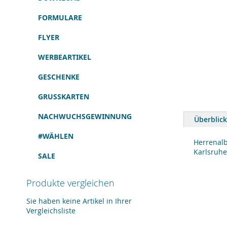
FORMULARE
FLYER
WERBEARTIKEL
GESCHENKE
GRUSSKARTEN
Zum
Anfang
NACHWUCHSGEWINNUNG
Überblick
der
Bildergalerie
#WÄHLEN
springen
Herrenalb
Karlsruhe
SALE
Produkte vergleichen
Sie haben keine Artikel in Ihrer
Vergleichsliste