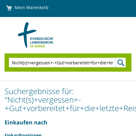
Direkt
Mein Warenkorb
zum
Inhalt
Suchen
Suchergebnisse für:
"Nicht(s)+vergessen+-
+Gut+vorbereitet+für+die+letzte+Rei
Einkaufen nach
Einkaufsoptionen