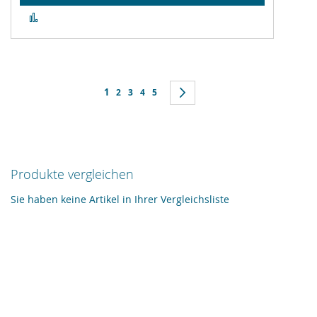
Zur
Vergleichsliste
hinzufügen
Seite
Sie lesen gerade Seite
1
Seite
Seite
Seite
Seite
Seite
Weiter
2
3
4
5
Produkte vergleichen
Sie haben keine Artikel in Ihrer Vergleichsliste