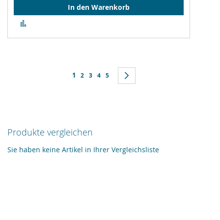
In den Warenkorb
Zur
Vergleichsliste
hinzufügen
Seite
Sie lesen gerade Seite
1
Seite
Seite
Seite
Seite
Seite
Weiter
2
3
4
5
Produkte vergleichen
Sie haben keine Artikel in Ihrer Vergleichsliste