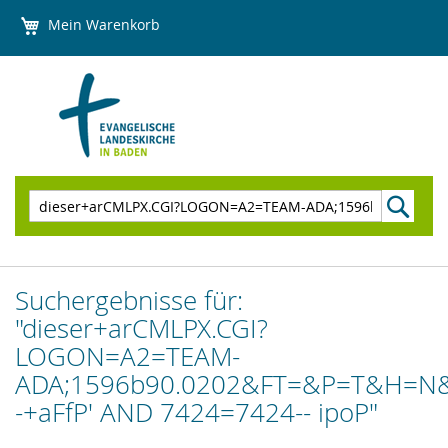
Direkt
Mein Warenkorb
zum
Inhalt
Suchen
Suchergebnisse für:
"dieser+arCMLPX.CGI?
LOGON=A2=TEAM-
ADA;1596b90.0202&FT=&P=T&H=N&
-+aFfP' AND 7424=7424-- ipoP"