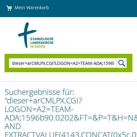
Direkt
Mein Warenkorb
zum
Inhalt
Suchen
Suchergebnisse für:
"dieser+arCMLPX.CGI?
LOGON=A2=TEAM-
ADA;1596b90.0202&FT=&P=T&H=N
AND
EXTRACTVALUE(4143,CONCAT(0x5c,0