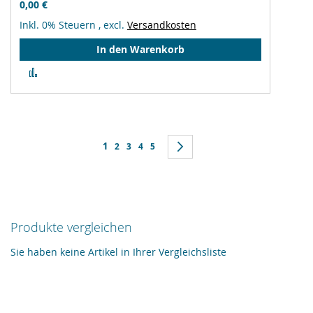
0,00 €
Inkl. 0% Steuern
,
excl.
Versandkosten
In den Warenkorb
Zur
Vergleichsliste
hinzufügen
Seite
Sie lesen gerade Seite
1
Seite
Seite
Seite
Seite
Seite
Weiter
2
3
4
5
Produkte vergleichen
Sie haben keine Artikel in Ihrer Vergleichsliste