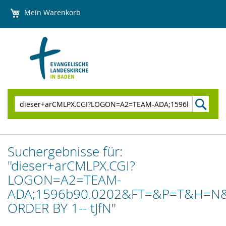
Direkt
Mein Warenkorb
zum
Inhalt
Suchen
Suchergebnisse für:
"dieser+arCMLPX.CGI?
LOGON=A2=TEAM-
ADA;1596b90.0202&FT=&P=T&H=N&
ORDER BY 1-- tJfN"