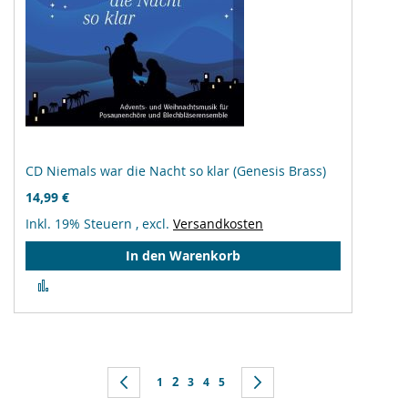
CD Niemals war die Nacht so klar (Genesis Brass)
14,99 €
Inkl. 19% Steuern
,
excl.
Versandkosten
In den Warenkorb
Zur
Vergleichsliste
hinzufügen
Seite
Sie lesen gerade Seite
Seite
Zurück
Seite
2
Seite
Seite
Seite
Seite
Weiter
1
3
4
5