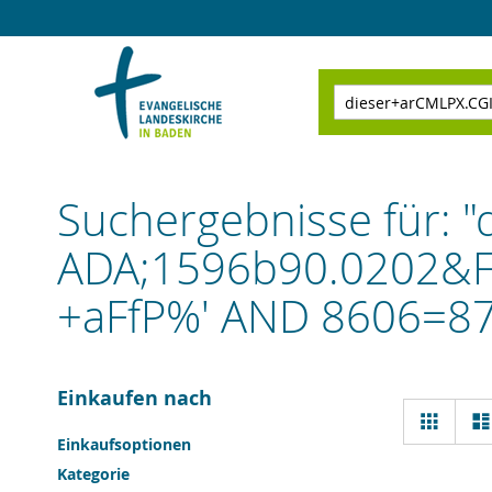
Direkt
zum
Inhalt
Suchen
Suchergebnisse für:
ADA;1596b90.0202&
+aFfP%' AND 8606=87
Einkaufen nach
Ansi
Raster
als
Einkaufsoptionen
Kategorie