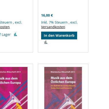
16,00 €
 Steuern
,
excl.
Inkl. 7% Steuern
,
excl.
kosten
Versandkosten
Zur
f Lager
In den Warenkorb
Vergleichsliste
Zur
hinzufügen
Vergleichsliste
hinzufügen