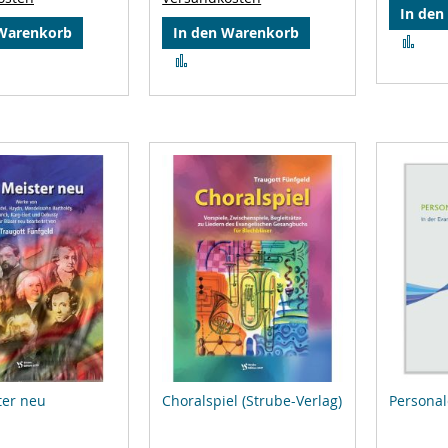
In den
 Warenkorb
In den Warenkorb
Zur
Zur
Ver
leichsliste
Vergleichsliste
hin
ufügen
hinzufügen
ter neu
Choralspiel (Strube-Verlag)
Personal