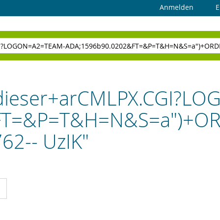
Anmelden
E
 "dieser+arCMLPX.CGI?
FT=&P=T&H=N&S=a")+OR
62-- UzIK"
cht
Liste