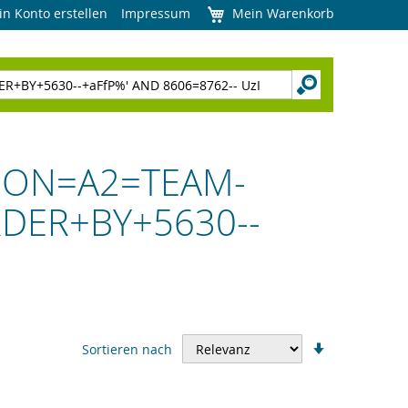
in Konto erstellen
Impressum
Mein Warenkorb
LOGON=A2=TEAM-
DER+BY+5630--
In
Sortieren nach
aufsteigend
Reihenfolge