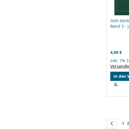
Gott dank
Band 3 - 
4,00 €
Inkl. 7% 
Versandk
In den
Zur
Verg
hinz
Seite
Seite
Zurüc
Seit
S
1
2