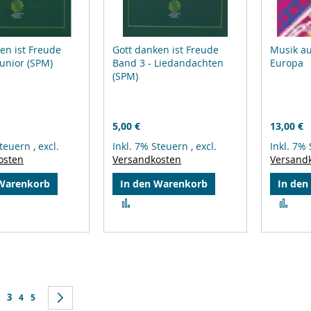
en ist Freude
Gott danken ist Freude
Musik a
junior (SPM)
Band 3 - Liedandachten
Europa
(SPM)
5,00 €
13,00 €
Steuern
,
excl.
Inkl. 7% Steuern
,
excl.
Inkl. 7%
osten
Versandkosten
Versand
 Warenkorb
In den Warenkorb
In den
Zur
Zur
leichsliste
Vergleichsliste
Ver
ufügen
hinzufügen
hin
Sie lesen gerade Seite
k
e
eite
3
Seite
Seite
Seite
Weiter
4
5