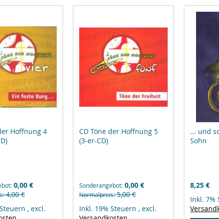
der Hoffnung 4
CD Töne der Hoffnung 5
... und 
CD)
(3-er-CD)
Sohn
0,00 €
0,00 €
8,25 €
ebot
Sonderangebot
4,00 €
5,00 €
s
Normalpreis
Inkl. 7%
 Steuern
,
excl.
Inkl. 19% Steuern
,
excl.
Versand
osten
Versandkosten