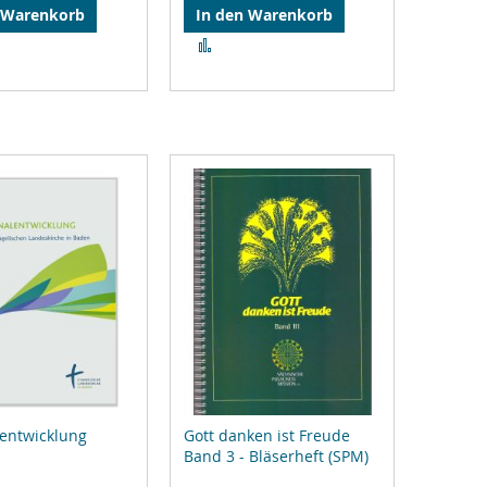
 Warenkorb
In den Warenkorb
Zur
gleichsliste
Vergleichsliste
zufügen
hinzufügen
entwicklung
Gott danken ist Freude
Band 3 - Bläserheft (SPM)