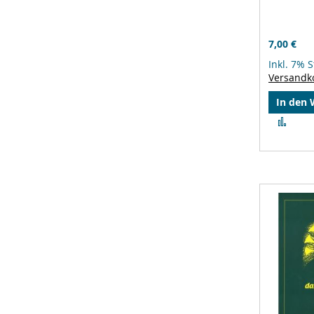
7,00 €
Inkl. 7% 
Versandk
In den
Zur
Verg
hinz