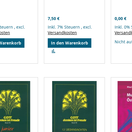
7,50 €
0,00 €
Steuern
,
excl.
Inkl. 7% Steuern
,
excl.
Inkl. 0%
osten
Versandkosten
Versand
Nicht au
 Warenkorb
In den Warenkorb
Zur
leichsliste
Vergleichsliste
ufügen
hinzufügen