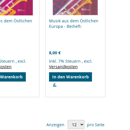
us dem Östlichen
Musik aus dem Östlichen
Europa - Beiheft-
8,00 €
 Steuern
,
excl.
Inkl. 7% Steuern
,
excl.
kosten
Versandkosten
 Warenkorb
In den Warenkorb
Zur
gleichsliste
Vergleichsliste
zufügen
hinzufügen
Anzeigen
pro Seite