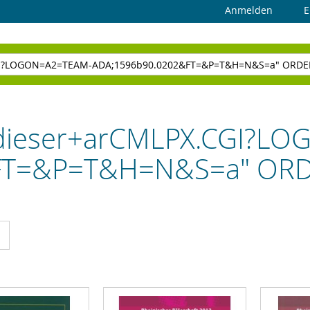
Anmelden
E
 "dieser+arCMLPX.CGI?
FT=&P=T&H=N&S=a" ORD
cht
Liste