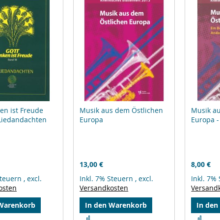
en ist Freude
Musik aus dem Östlichen
Musik a
 Liedandachten
Europa
Europa -
13,00 €
8,00 €
Steuern
,
excl.
Inkl. 7% Steuern
,
excl.
Inkl. 7%
osten
Versandkosten
Versand
 Warenkorb
In den Warenkorb
In den
Zur
Zur