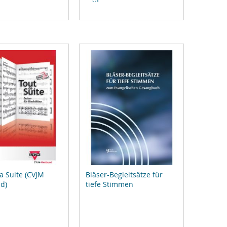
gleichsliste
Vergleichsliste
zufügen
hinzufügen
la Suite (CVJM
Bläser-Begleitsätze für
d)
tiefe Stimmen