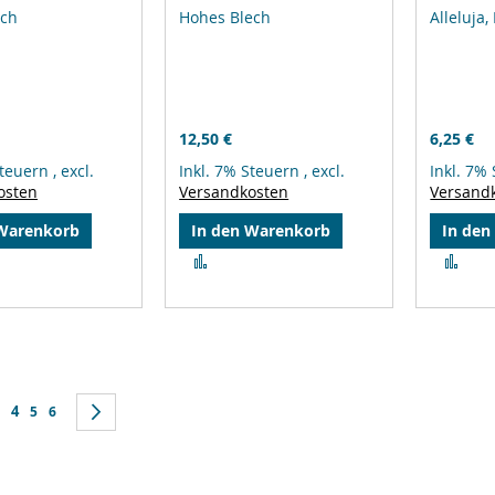
ech
Hohes Blech
Alleluja,
12,50 €
6,25 €
Steuern
,
excl.
Inkl. 7% Steuern
,
excl.
Inkl. 7%
osten
Versandkosten
Versand
 Warenkorb
In den Warenkorb
In den
Zur
Zur
leichsliste
Vergleichsliste
Ver
ufügen
hinzufügen
hin
Sie lesen gerade Seite
k
e
eite
4
Seite
Seite
Seite
Weiter
5
6