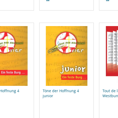
leichsliste
Vergleichsliste
Ver
ufügen
hinzufügen
hin
 Hoffnung 4
Töne der Hoffnung 4
Tout de 
junior
Westbun