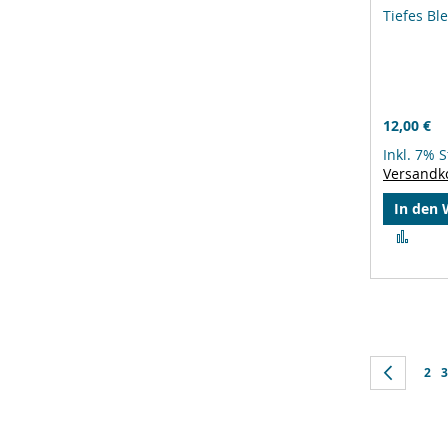
Tiefes Bl
12,00 €
Inkl. 7% 
Versandk
In den
Zur
Verg
hinz
Seite
Seite
Zurüc
Seit
S
2
3