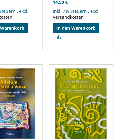
14,50 €
 Steuern
,
excl.
Inkl. 7% Steuern
,
excl.
kosten
Versandkosten
 Warenkorb
In den Warenkorb
Zur
gleichsliste
Vergleichsliste
zufügen
hinzufügen