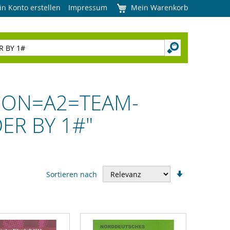
in Konto erstellen
Impressum
Mein Warenkorb
LOGON=A2=TEAM-
ER BY 1#"
In
Sortieren nach
aufsteigend
Reihenfolge