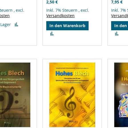
2,50 €
7,95 €
Steuern
,
excl.
Inkl. 7% Steuern
,
excl.
Inkl. 7%
osten
Versandkosten
Versand
Zur
 Lager
In den Warenkorb
In den
Vergleichsliste
Zur
Zur
hinzufügen
Vergleichsliste
Ver
hinzufügen
hin