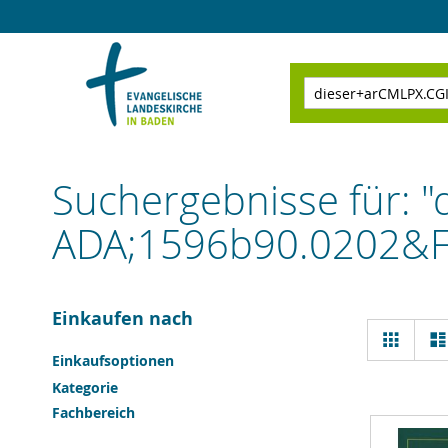
Direkt
zum
Inhalt
Suchen
Suchergebnisse für:
ADA;1596b90.0202&
Einkaufen nach
Ansi
Raster
als
Einkaufsoptionen
Kategorie
Fachbereich