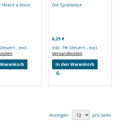
 I Heard a Voice
Die Spielwiese
6,25 €
 Steuern
,
excl.
Inkl. 7% Steuern
,
excl.
kosten
Versandkosten
 Warenkorb
In den Warenkorb
Zur
gleichsliste
Vergleichsliste
zufügen
hinzufügen
Anzeigen
pro Seite