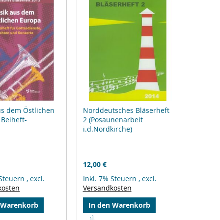
us dem Östlichen
Norddeutsches Bläserheft
 Beiheft-
2 (Posaunenarbeit
i.d.Nordkirche)
12,00 €
 Steuern
,
excl.
Inkl. 7% Steuern
,
excl.
kosten
Versandkosten
 Warenkorb
In den Warenkorb
Zur