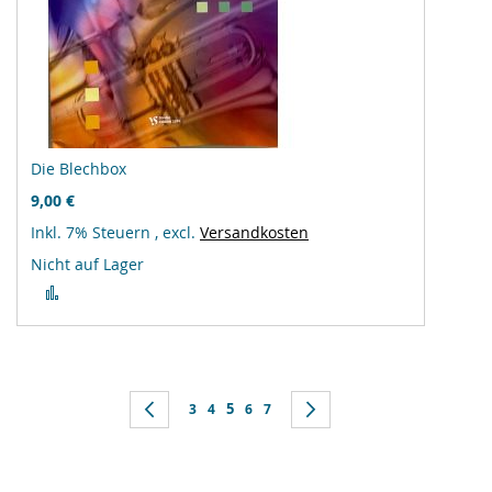
Die Blechbox
9,00 €
Inkl. 7% Steuern
,
excl.
Versandkosten
Nicht auf Lager
Zur
Vergleichsliste
hinzufügen
Seite
Sie lesen gerade Seite
Seite
Zurück
Seite
Seite
5
Seite
Seite
Seite
Weiter
3
4
6
7