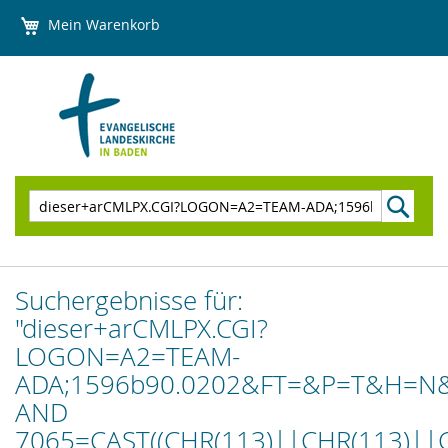
Direkt
Mein Warenkorb
zum
Inhalt
Suchen
Suchergebnisse für:
"dieser+arCMLPX.CGI?
LOGON=A2=TEAM-
ADA;1596b90.0202&FT=&P=T&H=N
AND
7065=CAST((CHR(113)||CHR(113)||