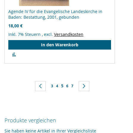
Agende IV für die Evangelische Landeskirche in
Baden: Bestattung, 2001, gebunden
18,00 €
Inkl. 7% Steuern
,
excl.
Versandkosten
In den Warenkorb
Zur
Vergleichsliste
hinzufügen
Seite
Sie lesen gerade Seite
Seite
Zurück
Seite
Seite
5
Seite
Seite
Seite
Weiter
3
4
6
7
Produkte vergleichen
Sie haben keine Artikel in Ihrer Vergleichsliste