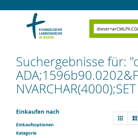
Direkt
zum
Inhalt
Suchen
Suchergebnisse für:
ADA;1596b90.0202&F
NVARCHAR(4000);SET 
Einkaufen nach
Ansi
Raster
als
Einkaufsoptionen
Kategorie