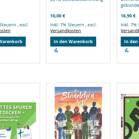
gebund
10,00 €
16,90 €
 Steuern
,
excl.
Inkl. 7% Steuern
,
excl.
Inkl. 7%
osten
Versandkosten
Versand
 Warenkorb
In den Warenkorb
In den
Zur
Zur
leichsliste
Vergleichsliste
Ver
ufügen
hinzufügen
hin