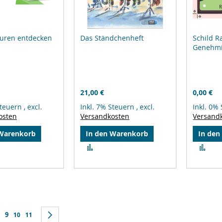
puren entdecken
Das Ständchenheft
Schild R
Genehmi
21,00 €
0,00 €
Steuern
,
excl.
Inkl. 7% Steuern
,
excl.
Inkl. 0%
osten
Versandkosten
Versand
 Warenkorb
In den Warenkorb
In den
Zur
Zur
leichsliste
Vergleichsliste
Ver
ufügen
hinzufügen
hin
Sie lesen gerade Seite
k
e
eite
9
Seite
Seite
Seite
Weiter
10
11