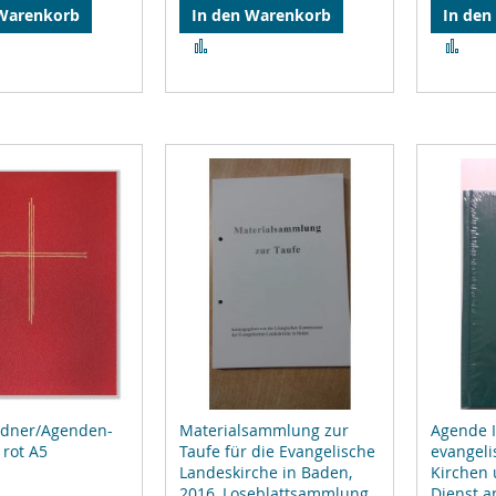
 Warenkorb
In den Warenkorb
In den
Zur
Zur
leichsliste
Vergleichsliste
Ver
ufügen
hinzufügen
hin
ordner/Agenden-
Materialsammlung zur
Agende II
rot A5
Taufe für die Evangelische
evangeli
Landeskirche in Baden,
Kirchen
2016, Loseblattsammlung
Dienst a