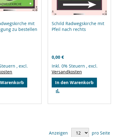
adwegskirche mit
Schild Radwegskirche mit
gung zu bestellen
Pfeil nach rechts
0,00 €
 Steuern
,
excl.
Inkl. 0% Steuern
,
excl.
kosten
Versandkosten
 Warenkorb
In den Warenkorb
Zur
gleichsliste
Vergleichsliste
zufügen
hinzufügen
Anzeigen
pro Seite