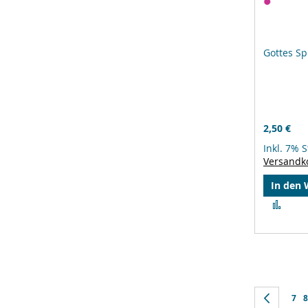
Gottes S
2,50 €
Inkl. 7% 
Versandk
In den
Zur
Verg
hinz
Seite
Seite
Zurüc
Seit
S
7
8