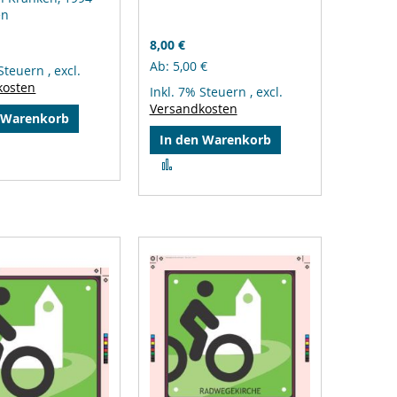
en
8,00 €
Ab
5,00 €
 Steuern
,
excl.
kosten
Inkl. 7% Steuern
,
excl.
Versandkosten
 Warenkorb
In den Warenkorb
gleichsliste
Zur
zufügen
Vergleichsliste
hinzufügen