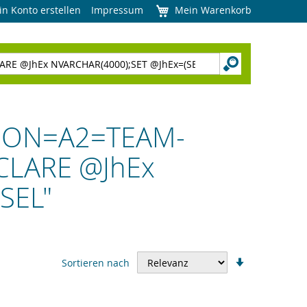
in Konto erstellen
Impressum
Mein Warenkorb
LOGON=A2=TEAM-
CLARE @JhEx
SEL"
In
Sortieren nach
aufsteigend
Reihenfolge