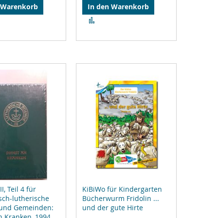
 Warenkorb
In den Warenkorb
Zur
gleichsliste
Vergleichsliste
zufügen
hinzufügen
I, Teil 4 für
KiBiWo für Kindergarten
sch-lutherische
Bücherwurm Fridolin ...
 und Gemeinden:
und der gute Hirte
n Kranken, 1994