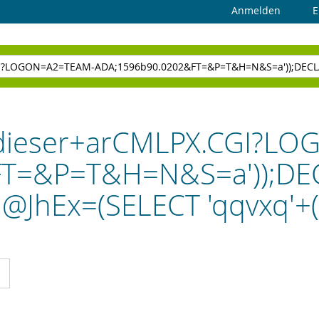
Anmelden
E
 "dieser+arCMLPX.CGI?
T=&P=T&H=N&S=a'));DE
@JhEx=(SELECT 'qqvxq'+(
cht
Liste