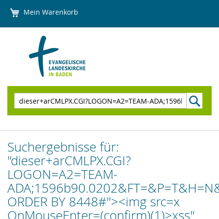
Direkt
Mein Warenkorb
zum
Inhalt
Suchen
Suchergebnisse für:
"dieser+arCMLPX.CGI?
LOGON=A2=TEAM-
ADA;1596b90.0202&FT=&P=T&H=N&
ORDER BY 8448#"><img src=x
OnMouseEnter=(confirm)(1)>xss"