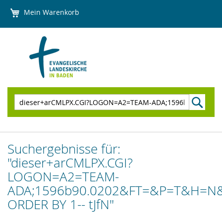
Direkt
Mein Warenkorb
zum
Inhalt
Suchen
Suchergebnisse für:
"dieser+arCMLPX.CGI?
LOGON=A2=TEAM-
ADA;1596b90.0202&FT=&P=T&H=N&
ORDER BY 1-- tJfN"