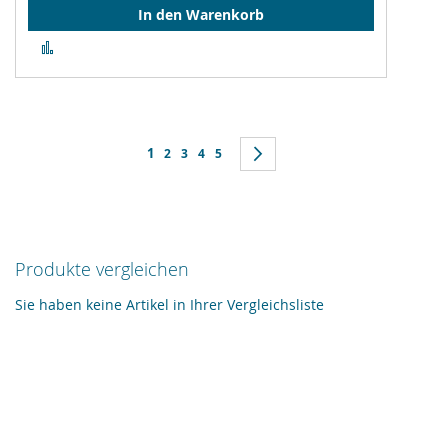
In den Warenkorb
Zur
Vergleichsliste
hinzufügen
Seite
Sie lesen gerade Seite
1
Seite
Seite
Seite
Seite
Seite
Weiter
2
3
4
5
Produkte vergleichen
Sie haben keine Artikel in Ihrer Vergleichsliste