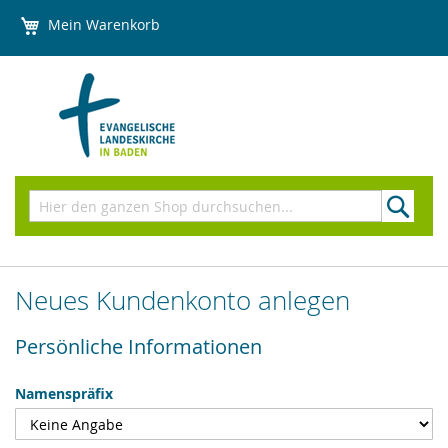
Direkt
Mein Warenkorb
zum
Inhalt
Suchen
Neues Kundenkonto anlegen
Persönliche Informationen
Name
Namenspräfix