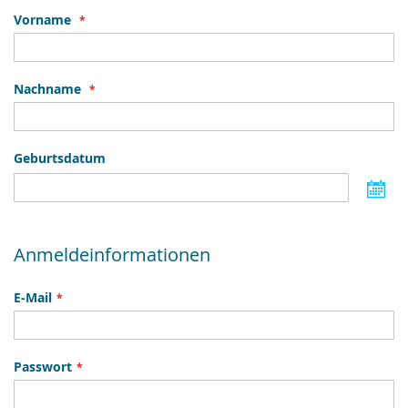
Vorname
Nachname
Geburtsdatum
W
Si
ei
D
Anmeldeinformationen
E-Mail
Passwort