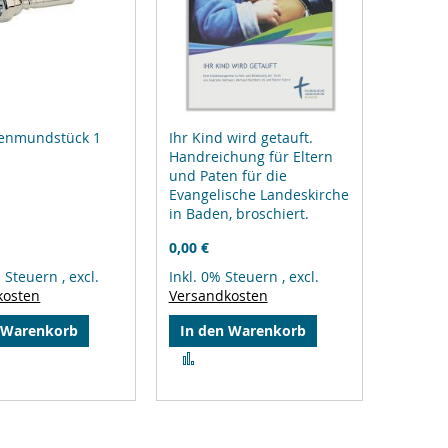
enmundstück 1
Ihr Kind wird getauft.
Handreichung für Eltern
und Paten für die
Evangelische Landeskirche
in Baden, broschiert.
0,00 €
% Steuern
,
excl.
Inkl. 0% Steuern
,
excl.
kosten
Versandkosten
 Warenkorb
In den Warenkorb
Zur
gleichsliste
Vergleichsliste
zufügen
hinzufügen