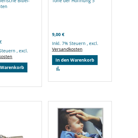
ierische Bibel-
Töne der Hoffnung 5
hten
9,00 €
€
Inkl. 7% Steuern
,
excl.
Versandkosten
 Steuern
,
excl.
kosten
In den Warenkorb
 Warenkorb
Zur
Vergleichsliste
hinzufügen
gleichsliste
zufügen