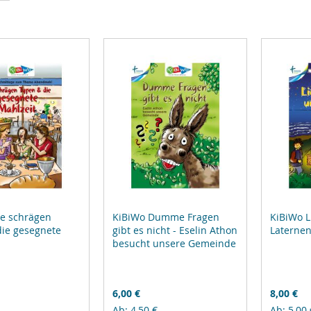
ie schrägen
KiBiWo Dumme Fragen
KiBiWo L
die gesegnete
gibt es nicht - Eselin Athon
Laterne
besucht unsere Gemeinde
6,00 €
8,00 €
Ab
4,50 €
Ab
5,00 