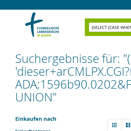
Direkt
zum
Inhalt
Suchen
Suchergebnisse für:
'dieser+arCMLPX.CG
ADA;1596b90.0202&F
UNION"
Einkaufen nach
Ansi
Raster
als