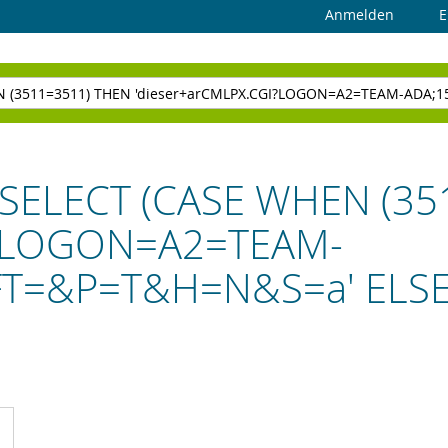
Anmelden
E
 "(SELECT (CASE WHEN (3
I?LOGON=A2=TEAM-
T=&P=T&H=N&S=a' ELSE
cht
Liste