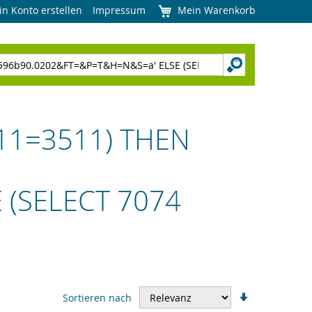
in Konto erstellen
Impressum
Mein Warenkorb
511=3511) THEN
 (SELECT 7074
In
Sortieren nach
aufsteigend