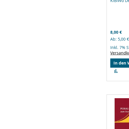
KiBiWo De
8,00 €
Ab
5,00 €
Inkl. 7% 
Versandk
In den
Zur
Verg
hinz