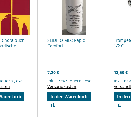
-Choralbuch
SLIDE-O-MIX: Rapid
Trompet
badische
Comfort
1/2 C
7,20 €
13,50 €
Steuern
,
excl.
Inkl. 19% Steuern
,
excl.
Inkl. 19
osten
Versandkosten
Versand
 Warenkorb
In den Warenkorb
In den
Zur
Zur
leichsliste
Vergleichsliste
Ver
ufügen
hinzufügen
hin