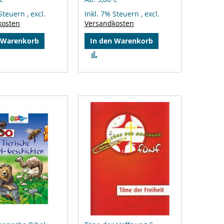
 Steuern
,
excl.
Inkl. 7% Steuern
,
excl.
kosten
Versandkosten
 Warenkorb
In den Warenkorb
Zur
gleichsliste
Vergleichsliste
zufügen
hinzufügen