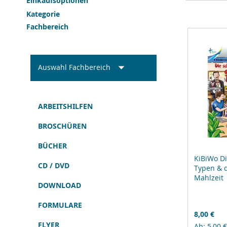
Einkaufsoptionen
Kategorie
Fachbereich
Auswahl Fachbereich
ARBEITSHILFEN
BROSCHÜREN
BÜCHER
KiBiWo D
CD / DVD
Typen & 
Mahlzeit
DOWNLOAD
FORMULARE
8,00 €
FLYER
Ab
5,00 €