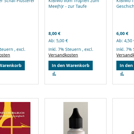
r Schaf-Flüsterer
KiBiWo Vom Tropfen zum
KiBiWo T
Mee(h)r - zur Taufe
Geschic
8,00 €
6,00 €
Ab
5,00 €
Ab
4,50 
Steuern
,
excl.
Inkl. 7% Steuern
,
excl.
Inkl. 7%
osten
Versandkosten
Versand
 Warenkorb
In den Warenkorb
In den
Zur
Zur
leichsliste
Vergleichsliste
Ver
ufügen
hinzufügen
hin