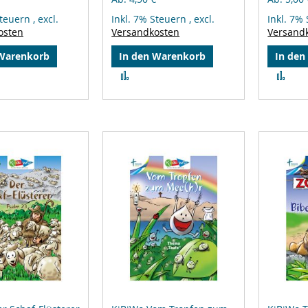
Steuern
,
excl.
Inkl. 7% Steuern
,
excl.
Inkl. 7%
osten
Versandkosten
Versand
 Warenkorb
In den Warenkorb
In den
Zur
Zur
leichsliste
Vergleichsliste
Ver
ufügen
hinzufügen
hin