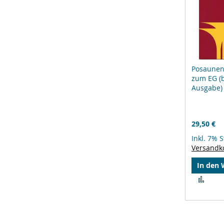
Posaunen
zum EG (
Ausgabe)
29,50 €
Inkl. 7% 
Versandk
In den
Zur
Verg
hinz