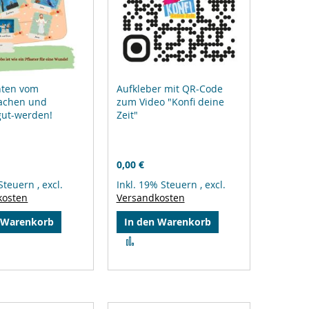
hten vom
Aufkleber mit QR-Code
achen und
zum Video "Konfi deine
gut-werden!
Zeit"
0,00 €
 Steuern
,
excl.
Inkl. 19% Steuern
,
excl.
kosten
Versandkosten
 Warenkorb
In den Warenkorb
Zur
gleichsliste
Vergleichsliste
zufügen
hinzufügen