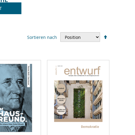
T
In
Sortieren nach
absteigende
Reihenfolge