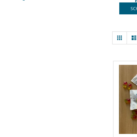
SC
Ansi
Raster
als