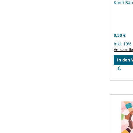
Konfi-Bä
0,50 €
Inkl. 19%
Versandk
In den
Zur
Verg
hinz