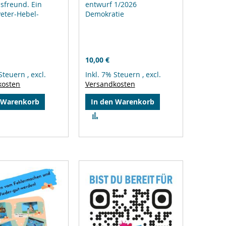
sfreund. Ein
entwurf 1/2026
eter-Hebel-
Demokratie
10,00 €
 Steuern
,
excl.
Inkl. 7% Steuern
,
excl.
kosten
Versandkosten
 Warenkorb
In den Warenkorb
Zur
gleichsliste
Vergleichsliste
zufügen
hinzufügen