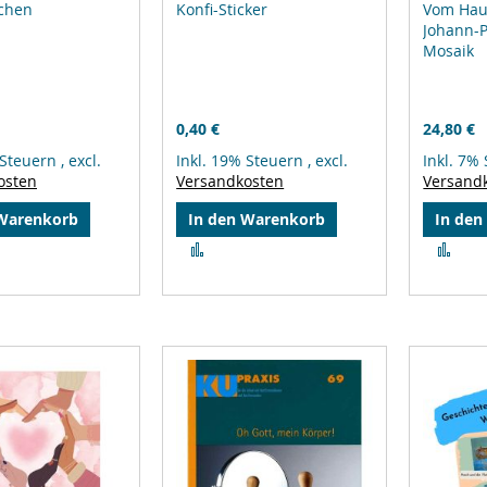
rchen
Konfi-Sticker
Vom Hau
Johann-P
Mosaik
0,40 €
24,80 €
 Steuern
,
excl.
Inkl. 19% Steuern
,
excl.
Inkl. 7%
osten
Versandkosten
Versand
 Warenkorb
In den Warenkorb
In den
Zur
Zur
leichsliste
Vergleichsliste
Ver
ufügen
hinzufügen
hin