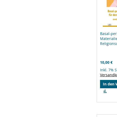
Basal-per
Materiali
Religions
10,00 €
Inkl. 7% 
Versandk
In den
Zur
Verg
hinz