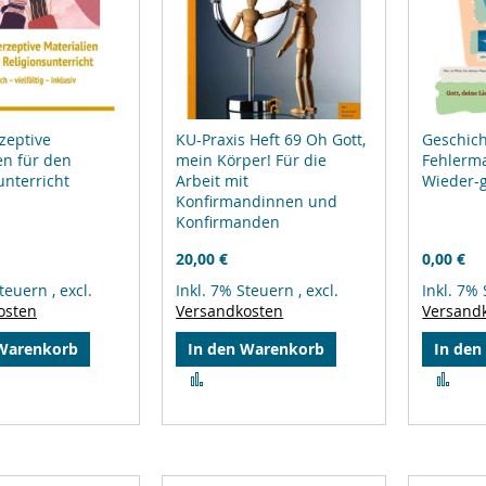
zeptive
KU-Praxis Heft 69 Oh Gott,
Geschic
en für den
mein Körper! Für die
Fehlerm
unterricht
Arbeit mit
Wieder-
Konfirmandinnen und
Konfirmanden
20,00 €
0,00 €
Steuern
,
excl.
Inkl. 7% Steuern
,
excl.
Inkl. 7%
osten
Versandkosten
Versand
 Warenkorb
In den Warenkorb
In den
Zur
Zur
leichsliste
Vergleichsliste
Ver
ufügen
hinzufügen
hin