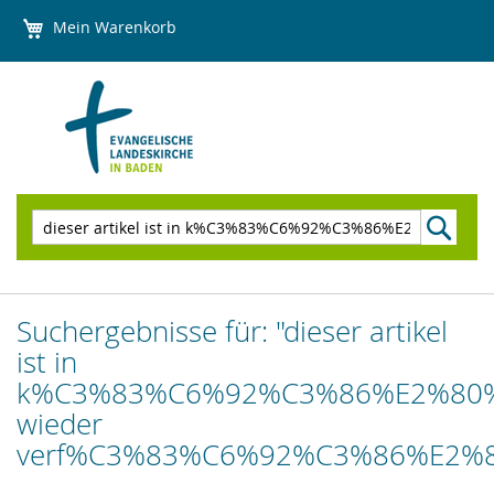
Direkt
Mein Warenkorb
zum
Inhalt
Suchen
Suchergebnisse für: "dieser artikel
ist in
k%C3%83%C6%92%C3%86%E2%80
wieder
verf%C3%83%C6%92%C3%86%E2%