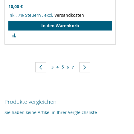
10,00 €
Inkl. 7% Steuern
,
excl.
Versandkosten
In den Warenkorb
Zur
Vergleichsliste
hinzufügen
Seite
Sie lesen gerade Seite
Seite
Zurück
Seite
Seite
5
Seite
Seite
Seite
Weiter
3
4
6
7
Produkte vergleichen
Sie haben keine Artikel in Ihrer Vergleichsliste