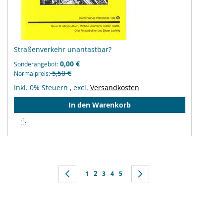
Straßenverkehr unantastbar?
0,00 €
Sonderangebot
5,50 €
Normalpreis
Inkl. 0% Steuern
,
excl.
Versandkosten
In den Warenkorb
Zur
Vergleichsliste
hinzufügen
Seite
Sie lesen gerade Seite
Seite
Zurück
Seite
2
Seite
Seite
Seite
Seite
Weiter
1
3
4
5