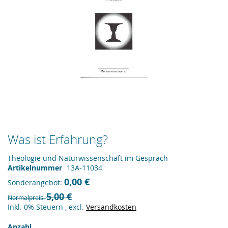
Zum
Was ist Erfahrung?
Anfang
der
Theologie und Naturwissenschaft im Gespräch
Bildergalerie
Artikelnummer
13A-11034
springen
0,00 €
Sonderangebot
5,00 €
Normalpreis
Inkl. 0% Steuern
,
excl.
Versandkosten
Anzahl