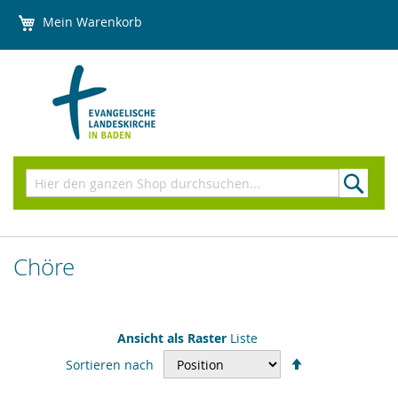
Direkt
Mein Warenkorb
zum
Inhalt
Suchen
Chöre
Ansicht als
Raster
Liste
In
Sortieren nach
absteigender
Reihenfolge