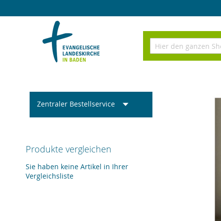
Direkt
zum
Inhalt
Suchen
Zum
Ende
Zentraler Bestellservice
der
Bildergalerie
springen
Produkte vergleichen
Sie haben keine Artikel in Ihrer
Vergleichsliste