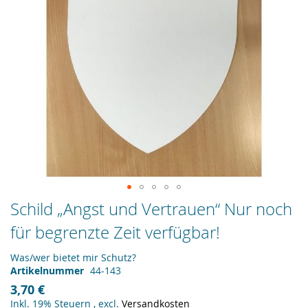
Zum
Schild „Angst und Vertrauen“ Nur noch
Anfang
für begrenzte Zeit verfügbar!
der
Bildergalerie
springen
Was/wer bietet mir Schutz?
Artikelnummer
44-143
3,70 €
Inkl. 19% Steuern
,
excl.
Versandkosten