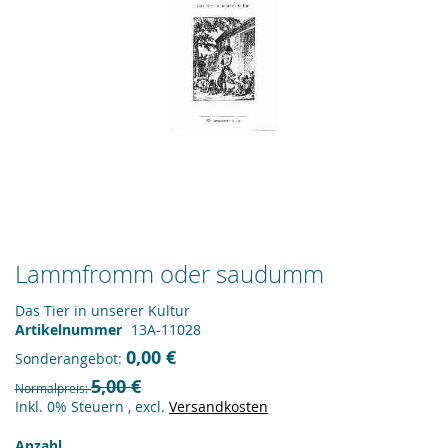
Zum
Lammfromm oder saudumm
Anfang
der
Das Tier in unserer Kultur
Bildergalerie
Artikelnummer
13A-11028
springen
0,00 €
Sonderangebot
5,00 €
Normalpreis
Inkl. 0% Steuern
,
excl.
Versandkosten
Anzahl