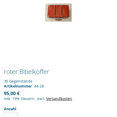
Zum
roter Bibelkoffer
Anfang
der
30 Gegenstände
Bildergalerie
Artikelnummer
44-28
springen
95,00 €
Inkl. 19% Steuern
,
excl.
Versandkosten
Anzahl