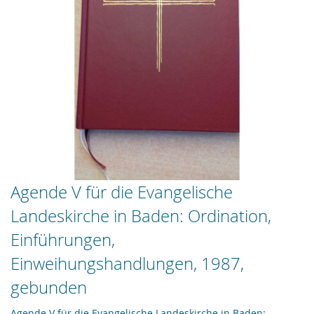
Zum
Agende V für die Evangelische
Anfang
Landeskirche in Baden: Ordination,
der
Bildergalerie
Einführungen,
springen
Einweihungshandlungen, 1987,
gebunden
Agende V für die Evangelische Landeskirche in Baden: