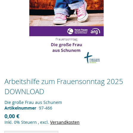
Zum
Arbeitshilfe zum Frauensonntag 2025
Anfang
DOWNLOAD
der
Bildergalerie
springen
Die große Frau aus Schunem
Artikelnummer
97-466
0,00 €
Inkl. 0% Steuern
,
excl.
Versandkosten