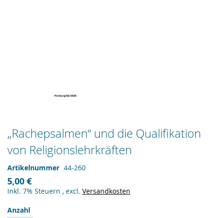
Zum
„Rachepsalmen“ und die Qualifikation
Anfang
von Religionslehrkräften
der
Bildergalerie
springen
Artikelnummer
44-260
5,00 €
Inkl. 7% Steuern
,
excl.
Versandkosten
Anzahl