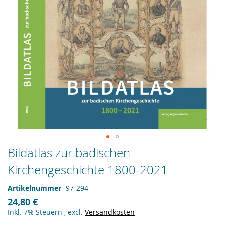
Zum
Bildatlas zur badischen
Anfang
Kirchengeschichte 1800-2021
der
Bildergalerie
springen
Artikelnummer
97-294
24,80 €
Inkl. 7% Steuern
,
excl.
Versandkosten