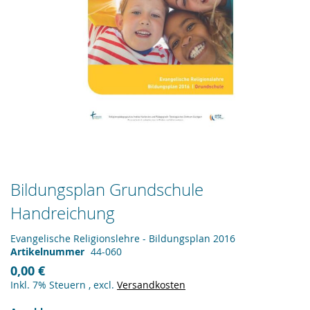
Zum
Bildungsplan Grundschule
Anfang
Handreichung
der
Bildergalerie
springen
Evangelische Religionslehre - Bildungsplan 2016
Artikelnummer
44-060
0,00 €
Inkl. 7% Steuern
,
excl.
Versandkosten