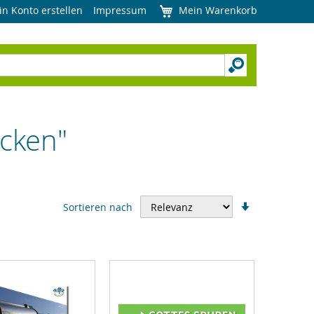
in Konto erstellen
Impressum
Mein Warenkorb
ecken"
In
Sortieren nach
aufsteigend
Reihenfolge