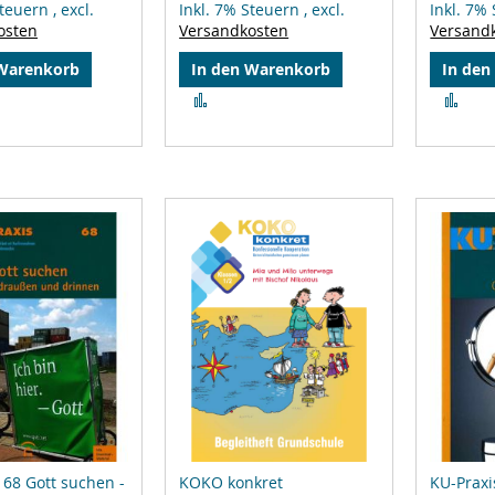
Steuern
,
excl.
Inkl. 7% Steuern
,
excl.
Inkl. 7%
osten
Versandkosten
Versand
 Warenkorb
In den Warenkorb
In den
Zur
Zur
leichsliste
Vergleichsliste
Ver
ufügen
hinzufügen
hin
 68 Gott suchen -
KOKO konkret
KU-Praxi