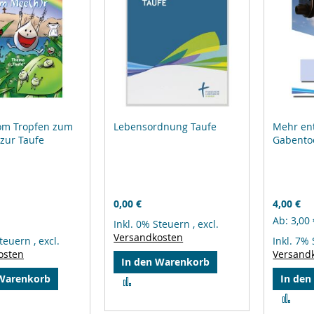
om Tropfen zum
Lebensordnung Taufe
Mehr en
 zur Taufe
Gabentoo
0,00 €
4,00 €
Ab
3,00 
Inkl. 0% Steuern
,
excl.
Versandkosten
Steuern
,
excl.
Inkl. 7%
osten
Versand
In den Warenkorb
 Warenkorb
In den
Zur
Vergleichsliste
Zur
hinzufügen
leichsliste
Ver