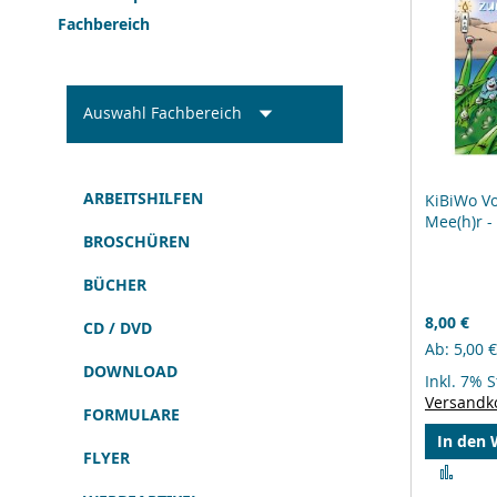
Fachbereich
Auswahl Fachbereich
ARBEITSHILFEN
KiBiWo V
Mee(h)r -
BROSCHÜREN
BÜCHER
8,00 €
CD / DVD
Ab
5,00 €
DOWNLOAD
Inkl. 7% 
Versandk
FORMULARE
In den
FLYER
Zur
Verg