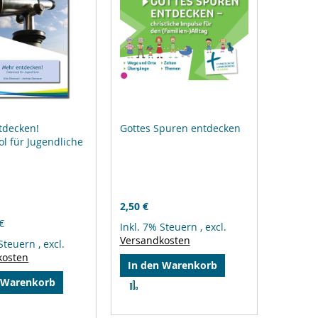
tdecken!
Gottes Spuren entdecken
l für Jugendliche
2,50 €
€
Inkl. 7% Steuern
,
excl.
Versandkosten
 Steuern
,
excl.
kosten
In den Warenkorb
 Warenkorb
Zur
Vergleichsliste
hinzufügen
gleichsliste