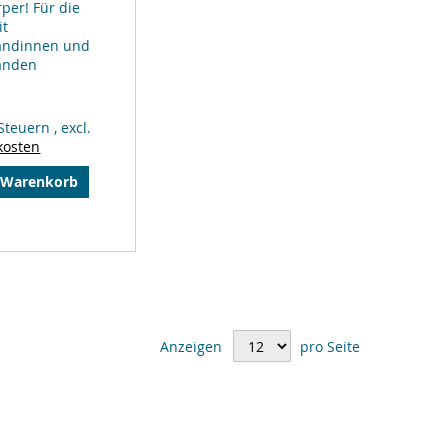
per! Für die
it
andinnen und
anden
 Steuern
,
excl.
kosten
 Warenkorb
gleichsliste
zufügen
Anzeigen
pro Seite