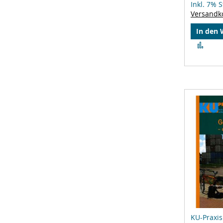
Inkl. 7% 
Versandk
In den
Zur
Verg
hinz
KU-Praxis