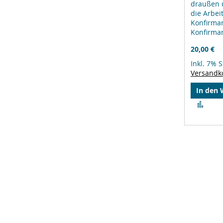
draußen 
die Arbei
Konfirma
Konfirma
20,00 €
Inkl. 7% 
Versandk
In den
Zur
Verg
hinz