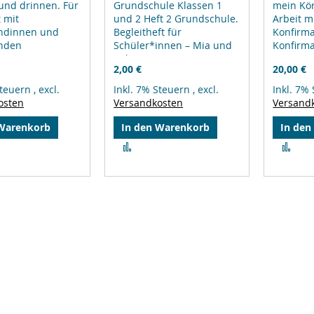
und drinnen. Für
Grundschule Klassen 1
mein Kör
t mit
und 2 Heft 2 Grundschule.
Arbeit m
ndinnen und
Begleitheft für
Konfirm
nden
Schüler*innen – Mia und
Konfirm
Milo unterwegs mit
2,00 €
20,00 €
Bischof Nikolaus
Steuern
,
excl.
Inkl. 7% Steuern
,
excl.
Inkl. 7%
osten
Versandkosten
Versand
 Warenkorb
In den Warenkorb
In den
Zur
Zur
leichsliste
Vergleichsliste
Ver
ufügen
hinzufügen
hin