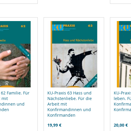
ufügen
hin
 62 Familie. Für
KU-Praxis 63 Hass und
KU-Praxi
t mit
Nächstenliebe. Für die
leben. F
ndinnen und
Arbeit mit
Konfirm
nden
Konfirmandinnen und
Konfirm
Konfirmanden
19,99 €
20,00 €