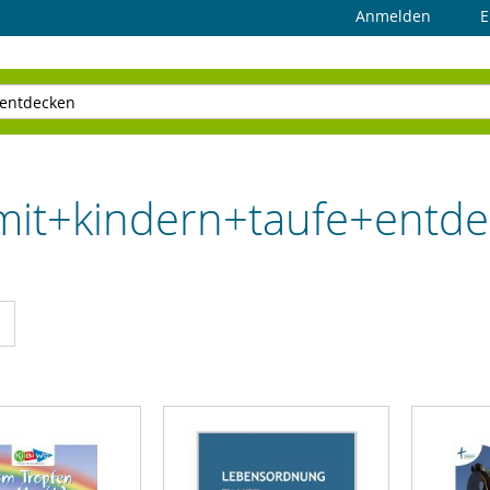
Anmelden
E
"mit+kindern+taufe+entd
cht
Liste