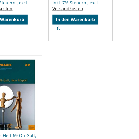
 Steuern
,
excl.
Inkl. 7% Steuern
,
excl.
kosten
Versandkosten
 Warenkorb
In den Warenkorb
Zur
gleichsliste
Vergleichsliste
zufügen
hinzufügen
s Heft 69 Oh Gott,