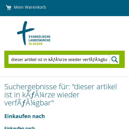
Direkt
Mein Warenkorb
zum
Inhalt
Suchen
Suchergebnisse für: "dieser artikel
ist in kÃƒÂ¼rze wieder
verfÃƒÂ¼gbar"
Einkaufen nach
Einkaufen nach