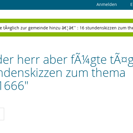
Anmelden
E
der herr aber fÃ¼gte tÃ¤
undenskizzen zum thema
1666"
cht
Liste