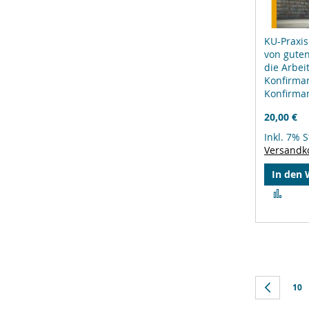
KU-Praxis
von gute
die Arbei
Konfirma
Konfirma
20,00 €
Inkl. 7% 
Versandk
In den
Zur
Verg
hinz
Seite
Seite
Zurüc
Seit
10