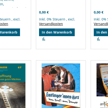
n,
emeinschaft und
0,00 €
0,00 €
 1556–2017
Steuern
,
excl.
Inkl. 0% Steuern
,
excl.
Inkl. 0%
osten
Versandkosten
Versand
 Warenkorb
In den Warenkorb
In den
Zur
Zur
leichsliste
Vergleichsliste
Ver
ufügen
hinzufügen
hin