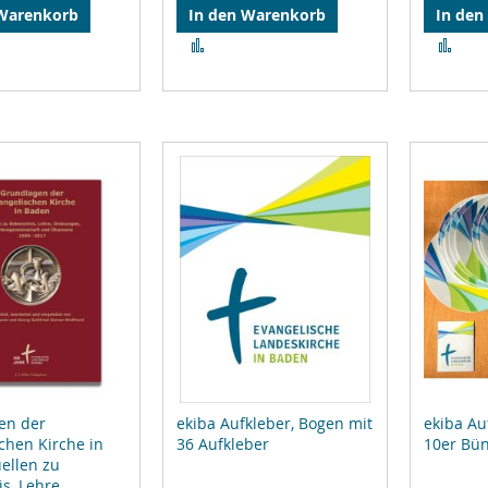
 Warenkorb
In den Warenkorb
In den
Zur
Zur
leichsliste
Vergleichsliste
Ver
ufügen
hinzufügen
hin
en der
ekiba Aufkleber, Bogen mit
ekiba Au
chen Kirche in
36 Aufkleber
10er Bü
ellen zu
s, Lehre,