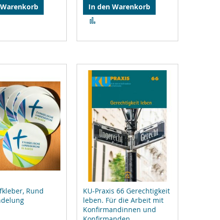
 Warenkorb
In den Warenkorb
Zur
gleichsliste
Vergleichsliste
zufügen
hinzufügen
fkleber, Rund
KU-Praxis 66 Gerechtigkeit
ndelung
leben. Für die Arbeit mit
Konfirmandinnen und
Konfirmanden