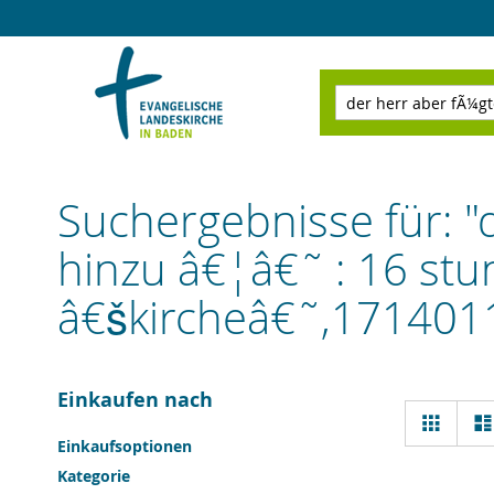
Direkt
zum
Inhalt
Suchen
Suchergebnisse für: "
hinzu â€¦â€˜ : 16 st
â€škircheâ€˜,171401
Einkaufen nach
Ansi
Raster
als
Einkaufsoptionen
Kategorie