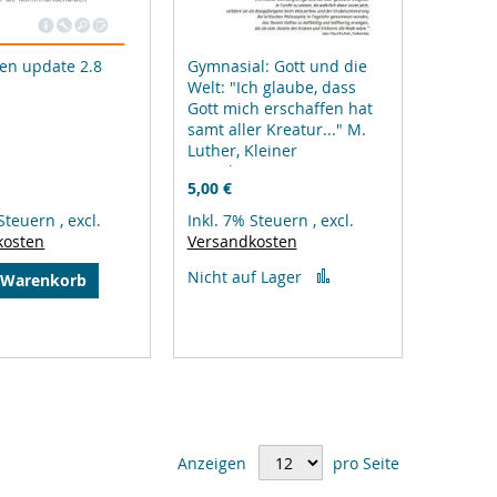
en update 2.8
Gymnasial: Gott und die
Welt: "Ich glaube, dass
Gott mich erschaffen hat
samt aller Kreatur..." M.
Luther, Kleiner
Katechismus
5,00 €
 Steuern
,
excl.
Inkl. 7% Steuern
,
excl.
kosten
Versandkosten
Zur
Nicht auf Lager
 Warenkorb
Vergleichsliste
hinzufügen
gleichsliste
zufügen
Anzeigen
pro Seite