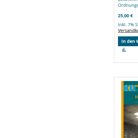
Ordnunge
Kircheng
25,00 €
Ökumene
Inkl. 7% 
Versandk
In den
Zur
Verg
hinz