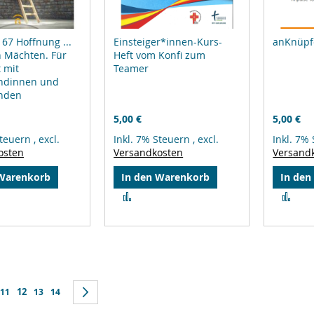
 67 Hoffnung ...
Einsteiger*innen-Kurs-
anKnüpf
n Mächten. Für
Heft vom Konfi zum
t mit
Teamer
ndinnen und
nden
5,00 €
5,00 €
Steuern
,
excl.
Inkl. 7% Steuern
,
excl.
Inkl. 7%
osten
Versandkosten
Versand
 Warenkorb
In den Warenkorb
In den
Zur
Zur
leichsliste
Vergleichsliste
Ver
ufügen
hinzufügen
hin
Sie lesen gerade Seite
k
e
Seite
12
Seite
Seite
Seite
Weiter
11
13
14