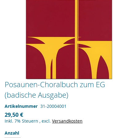
Zum
Posaunen-Choralbuch zum EG
Anfang
(badische Ausgabe)
der
Bildergalerie
springen
Artikelnummer
31-20004001
29,50 €
Inkl. 7% Steuern
,
excl.
Versandkosten
Anzahl