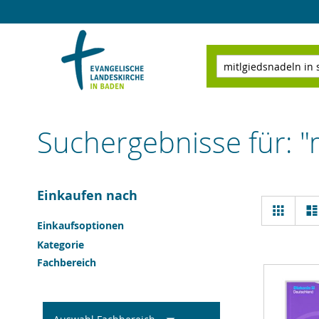
Direkt
zum
Inhalt
Suchen
Suchergebnisse für: "m
Einkaufen nach
Ansi
Raster
als
Einkaufsoptionen
Kategorie
Fachbereich