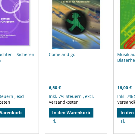
chten - Sicheren
Come and go
Musik aus
n
Bläserhe
6,50 €
16,00 €
Steuern
,
excl.
Inkl. 7% Steuern
,
excl.
Inkl. 7%
osten
Versandkosten
Versand
 Warenkorb
In den Warenkorb
In den
Zur
Zur
leichsliste
Vergleichsliste
Ver
ufügen
hinzufügen
hin