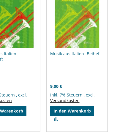
 Italien -
Musik aus Italien -Beiheft-
ft-
9,00 €
 Steuern
,
excl.
Inkl. 7% Steuern
,
excl.
kosten
Versandkosten
 Warenkorb
In den Warenkorb
Zur
gleichsliste
Vergleichsliste
zufügen
hinzufügen