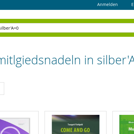
Anmelden
E
itlgiedsnadeln in silber'
cht
Liste