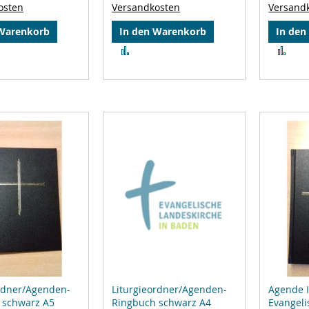
osten
Versandkosten
Versand
 Warenkorb
In den Warenkorb
In den
Zur
Zur
leichsliste
Vergleichsliste
Ver
ufügen
hinzufügen
hin
ordner/Agenden-
Liturgieordner/Agenden-
Agende I
 schwarz A5
Ringbuch schwarz A4
Evangeli