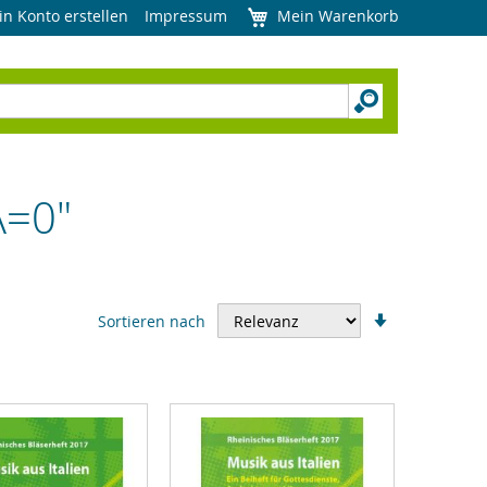
in Konto erstellen
Impressum
Mein Warenkorb
A=0"
In
Sortieren nach
aufsteigend
Reihenfolge