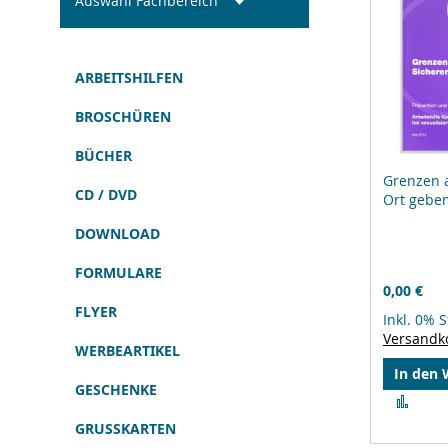
Auswahl Fachbereich
ARBEITSHILFEN
BROSCHÜREN
BÜCHER
Grenzen a
CD / DVD
Ort gebe
DOWNLOAD
FORMULARE
0,00 €
FLYER
Inkl. 0% 
Versandk
WERBEARTIKEL
In den
GESCHENKE
Zur
Verg
GRUSSKARTEN
hinz