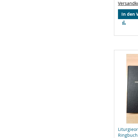
Versandk
In den
Zur
Verg
hinz
Liturgie
Ringbuch