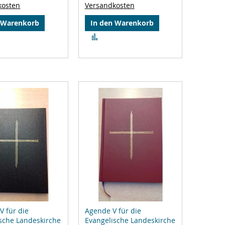
kosten
Versandkosten
 Warenkorb
In den Warenkorb
Zur
gleichsliste
Vergleichsliste
zufügen
hinzufügen
V für die
Agende V für die
sche Landeskirche
Evangelische Landeskirche