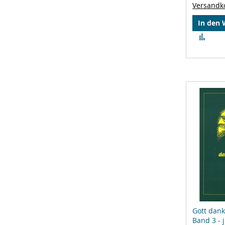
Versandk
In den
Zur
Verg
hinz
Gott dank
Band 3 - 