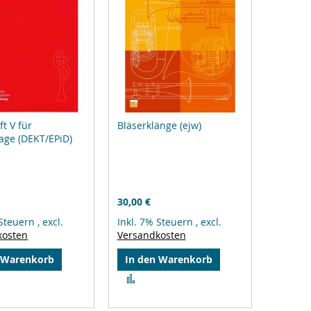
ft V für
Bläserklänge (ejw)
age (DEKT/EPiD)
30,00 €
 Steuern
,
excl.
Inkl. 7% Steuern
,
excl.
kosten
Versandkosten
 Warenkorb
In den Warenkorb
Zur
gleichsliste
Vergleichsliste
zufügen
hinzufügen