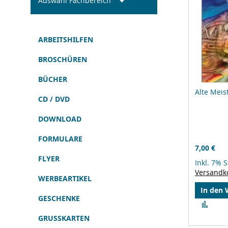
Auswahl Fachbereich
ARBEITSHILFEN
BROSCHÜREN
BÜCHER
Alte Meis
CD / DVD
DOWNLOAD
FORMULARE
7,00 €
FLYER
Inkl. 7% 
Versandk
WERBEARTIKEL
In den
GESCHENKE
Zur
Verg
GRUSSKARTEN
hinz