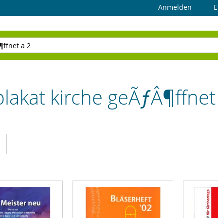
Anmelden
E
lakat kirche geÃƒÂ¶ffnet
cht
Liste