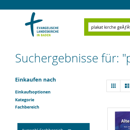
Direkt
zum
Inhalt
Suchen
Suchergebnisse für: "p
Einkaufen nach
Ansi
Raster
als
Einkaufsoptionen
Kategorie
Fachbereich