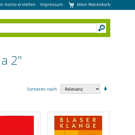
in Konto erstellen
Impressum
Mein Warenkorb
 a 2"
In
Sortieren nach
aufsteigend
Reihenfolge