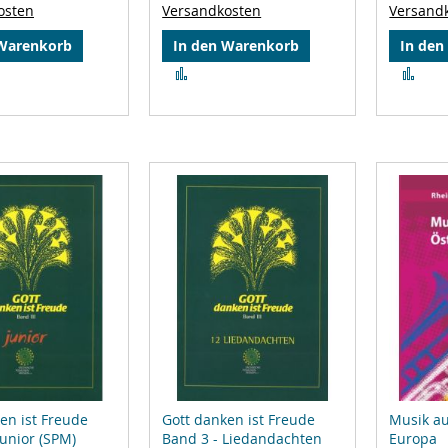
osten
Versandkosten
Versand
 Warenkorb
In den Warenkorb
In den
Zur
Zur
leichsliste
Vergleichsliste
Ver
ufügen
hinzufügen
hin
en ist Freude
Gott danken ist Freude
Musik a
junior (SPM)
Band 3 - Liedandachten
Europa