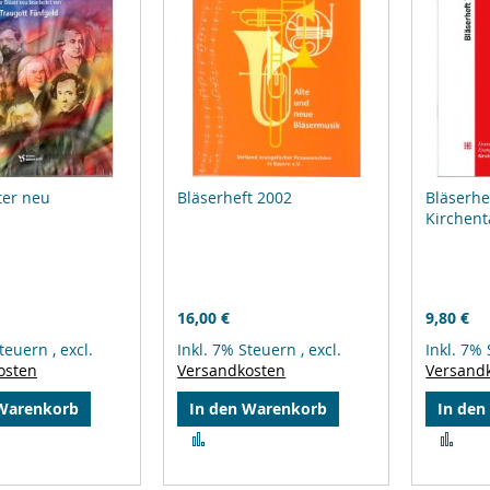
ter neu
Bläserheft 2002
Bläserhe
Kirchent
16,00 €
9,80 €
Steuern
,
excl.
Inkl. 7% Steuern
,
excl.
Inkl. 7%
osten
Versandkosten
Versand
 Warenkorb
In den Warenkorb
In den
Zur
Zur
leichsliste
Vergleichsliste
Ver
ufügen
hinzufügen
hin