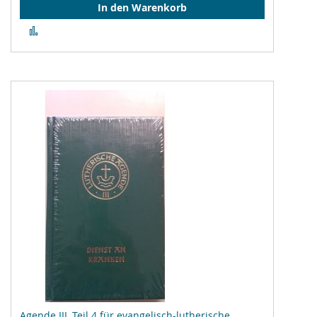
In den Warenkorb
Zur
Vergleichsliste
hinzufügen
Agende III, Teil 4 für evangelisch-lutherische