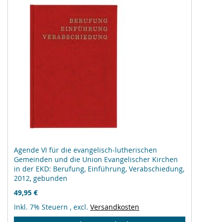
Agende VI für die evangelisch-lutherischen
Gemeinden und die Union Evangelischer Kirchen
in der EKD: Berufung, Einführung, Verabschiedung,
2012, gebunden
49,95 €
Inkl. 7% Steuern
,
excl.
Versandkosten