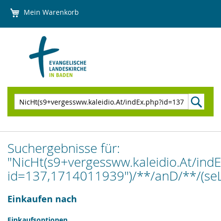
Direkt
Mein Warenkorb
zum
Inhalt
Suchen
Suchergebnisse für:
"NicHt(s9+vergessww.kaleidio.At/ind
id=137,1714011939")/**/anD/**/(seLe
Einkaufen nach
Einkaufsoptionen