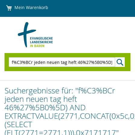
Direkt
Mein Warenkorb
zum
Inhalt
Suchen
Suchergebnisse für: "f%C3%BCr
jeden neuen tag heft
46%27%5B0%5D) AND
EXTRACTVALUE(2771,CONCAT(0x5c,0
(SELECT
(ELT(2771=2771,1))),0x7171717"