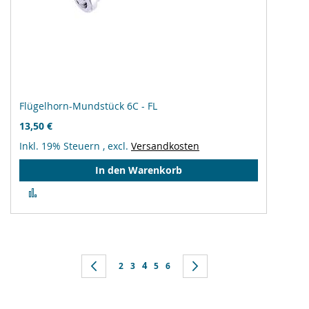
Flügelhorn-Mundstück 6C - FL
13,50 €
Inkl. 19% Steuern
,
excl.
Versandkosten
In den Warenkorb
Zur
Vergleichsliste
hinzufügen
Seite
Sie lesen gerade Seite
Seite
Zurück
Seite
Seite
4
Seite
Seite
Seite
Weiter
2
3
5
6