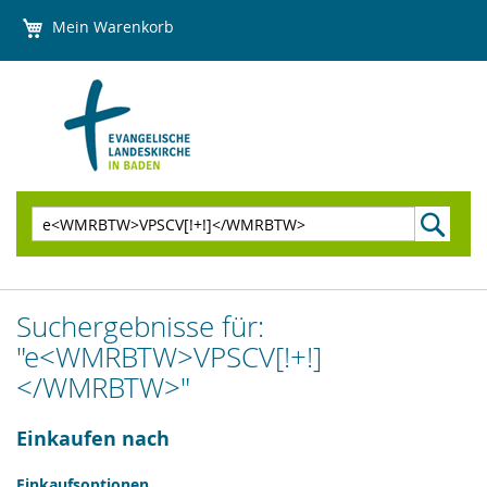
Direkt
Mein Warenkorb
zum
Inhalt
Suchen
Suchergebnisse für:
"e<WMRBTW>VPSCV[!+!]
</WMRBTW>"
Einkaufen nach
Einkaufsoptionen