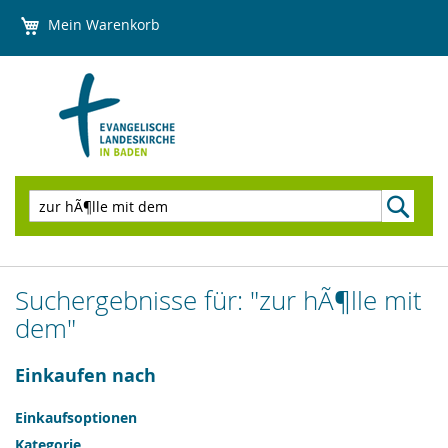
Direkt
Mein Warenkorb
zum
Inhalt
Suchen
Suchergebnisse für: "zur hÃ¶lle mit
dem"
Einkaufen nach
Einkaufsoptionen
Kategorie