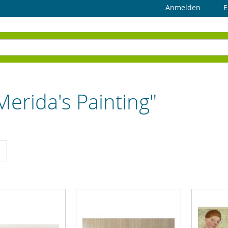
Anmelden
E
Merida's Painting"
cht
Liste