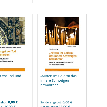
zufügen
t vor Tod und
„Mitten im Gelärm das
innere Schweigen
bewahren“
0,00 €
0,00 €
gebot
Sonderangebot
10,00 €
11,00 €
is
Normalpreis