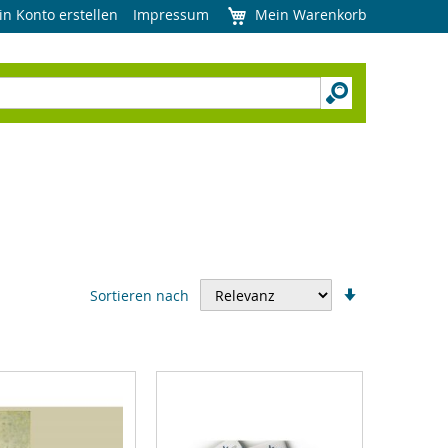
in Konto erstellen
Impressum
Mein Warenkorb
In
Sortieren nach
aufsteigend
Reihenfolge