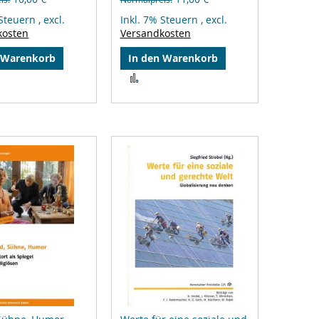
 Steuern
,
excl.
Inkl. 7% Steuern
,
excl.
kosten
Versandkosten
 Warenkorb
In den Warenkorb
Zur
gleichsliste
Vergleichsliste
zufügen
hinzufügen