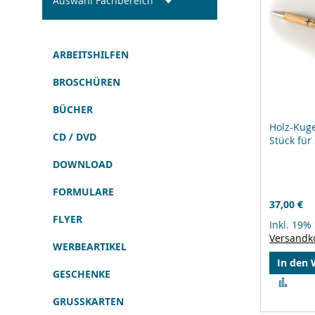
Auswahl Fachbereich
ARBEITSHILFEN
BROSCHÜREN
BÜCHER
Holz-Kuge
CD / DVD
Stück für
DOWNLOAD
FORMULARE
37,00 €
FLYER
Inkl. 19%
Versandk
WERBEARTIKEL
In den
GESCHENKE
Zur
Verg
GRUSSKARTEN
hinz