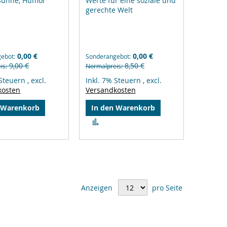
 Sühne, Humor
Werte für eine soziale und
gerechte Welt
0,00 €
0,00 €
gebot
Sonderangebot
9,00 €
8,50 €
is
Normalpreis
 Steuern
,
excl.
Inkl. 7% Steuern
,
excl.
kosten
Versandkosten
 Warenkorb
In den Warenkorb
Zur
gleichsliste
Vergleichsliste
zufügen
hinzufügen
Anzeigen
pro Seite