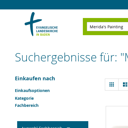
Direkt
zum
Inhalt
Suchen
Suchergebnisse für: "
Einkaufen nach
Ansi
Raster
als
Einkaufsoptionen
Kategorie
Fachbereich