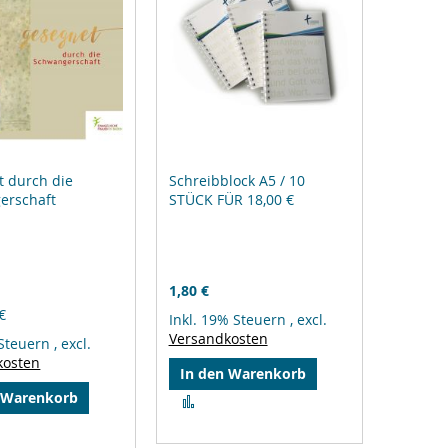
t durch die
Schreibblock A5 / 10
erschaft
STÜCK FÜR 18,00 €
1,80 €
€
Inkl. 19% Steuern
,
excl.
Versandkosten
 Steuern
,
excl.
kosten
In den Warenkorb
 Warenkorb
Zur
Vergleichsliste
hinzufügen
gleichsliste