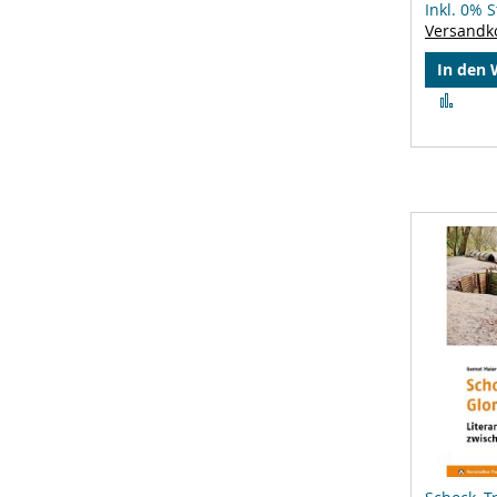
Inkl. 0% 
Versandk
In den
Zur
Verg
hinz