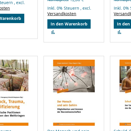
Steuern
,
excl.
osten
Inkl. 0% Steuern
,
excl.
Inkl. 0%
Versandkosten
Versand
 Warenkorb
In den Warenkorb
In den
leichsliste
Zur
Zur
ufügen
Vergleichsliste
Ver
hinzufügen
hin