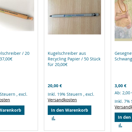
lschreiber / 20
Kugelschreiber aus
Gesegne
 37,00€
Recycling Papier / 50 Stück
Schwang
für 20,00€
20,00 €
3,00 €
Ab
2,00 
 Steuern
,
excl.
Inkl. 19% Steuern
,
excl.
osten
Versandkosten
Inkl. 7%
Versand
 Warenkorb
In den Warenkorb
In den
Zur
leichsliste
Vergleichsliste
Zur
ufügen
hinzufügen
Ver