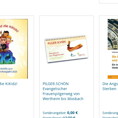
hin
die KiKidz!
PILGER.SCHÖN
Die Angs
Evangelischer
Sterben
Frauenpilgerweg von
Wertheim bis Mosbach
0,00 €
Sonderangebot
Sonderan
12,00 €
Normalpreis
Normalpre