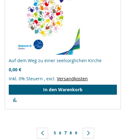
Auf dem Weg zu einer seelsorglichen Kirche
0,00 €
Inkl. 0% Steuern
,
excl.
Versandkosten
In den Warenkorb
Zur
Vergleichsliste
hinzufügen
Seite
Sie lesen gerade Seite
Seite
Zurück
Seite
Seite
7
Seite
Seite
Seite
Weiter
5
6
8
9