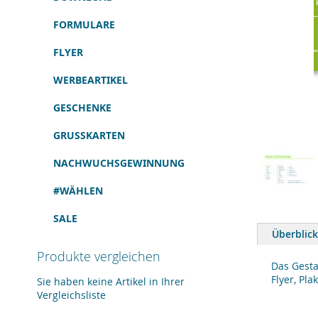
FORMULARE
FLYER
WERBEARTIKEL
GESCHENKE
GRUSSKARTEN
NACHWUCHSGEWINNUNG
#WÄHLEN
Zum
SALE
Anfang
Überblick
der
Bildergalerie
Produkte vergleichen
springen
Das Gesta
Flyer, Pl
Sie haben keine Artikel in Ihrer
Vergleichsliste