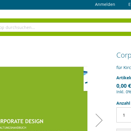
Anmelden
E
Corp
für Ki
Artike
0,00 €
Inkl. 0
Anzahl