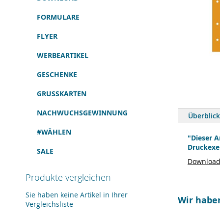
FORMULARE
FLYER
WERBEARTIKEL
GESCHENKE
GRUSSKARTEN
Zum
Anfang
NACHWUCHSGEWINNUNG
Überblick
der
Bildergalerie
#WÄHLEN
springen
"Dieser A
Druckexe
SALE
Download 
Produkte vergleichen
Sie haben keine Artikel in Ihrer
Wir habe
Vergleichsliste