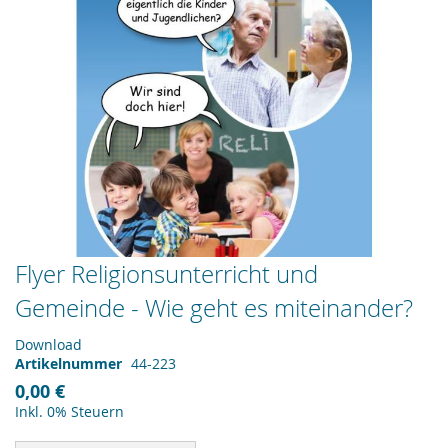
Zum
Flyer Religionsunterricht und
Anfang
Gemeinde - Wie geht es miteinander?
der
Bildergalerie
springen
Download
Artikelnummer
44-223
0,00 €
Inkl. 0% Steuern