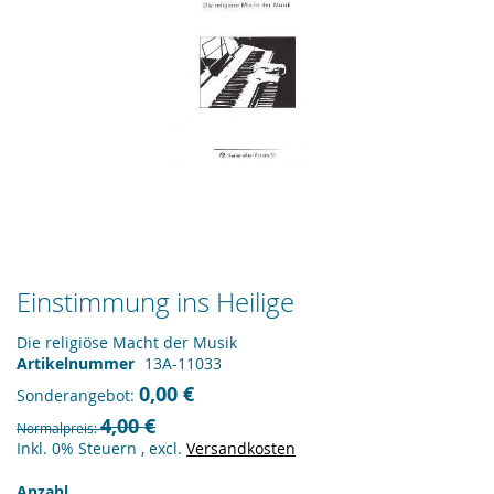
Zum
Einstimmung ins Heilige
Anfang
der
Die religiöse Macht der Musik
Bildergalerie
Artikelnummer
13A-11033
springen
0,00 €
Sonderangebot
4,00 €
Normalpreis
Inkl. 0% Steuern
,
excl.
Versandkosten
Anzahl