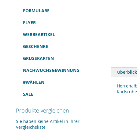
FORMULARE
FLYER
WERBEARTIKEL
GESCHENKE
GRUSSKARTEN
Zum
Anfang
NACHWUCHSGEWINNUNG
Überblick
der
Bildergalerie
#WÄHLEN
springen
Herrenalb
Karlsruhe
SALE
Produkte vergleichen
Sie haben keine Artikel in Ihrer
Vergleichsliste