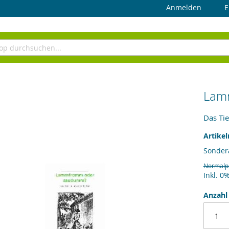
Anmelden
E
Lam
Das Tie
Artike
Sonder
Normalp
Inkl. 0
Anzahl