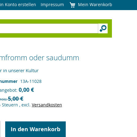
in Konto erstellen
Impressum
Mein Warenkorb
mfromm oder saudumm
r in unserer Kultur
lnummer
13A-11028
0,00 €
angebot
5,00 €
reis
% Steuern
,
excl.
Versandkosten
In den Warenkorb