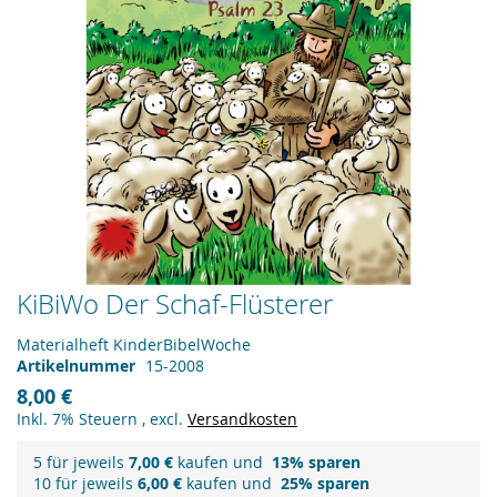
Zum
KiBiWo Der Schaf-Flüsterer
Anfang
der
Materialheft KinderBibelWoche
Bildergalerie
Artikelnummer
15-2008
springen
8,00 €
Inkl. 7% Steuern
,
excl.
Versandkosten
5 für jeweils
7,00 €
kaufen und
13
% sparen
10 für jeweils
6,00 €
kaufen und
25
% sparen