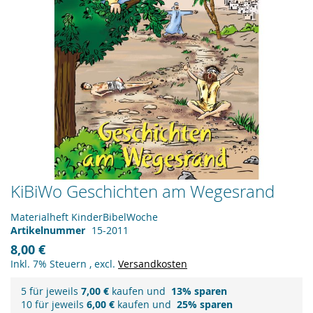
Zum
KiBiWo Geschichten am Wegesrand
Anfang
der
Materialheft KinderBibelWoche
Bildergalerie
Artikelnummer
15-2011
springen
8,00 €
Inkl. 7% Steuern
,
excl.
Versandkosten
5 für jeweils
7,00 €
kaufen und
13
% sparen
10 für jeweils
6,00 €
kaufen und
25
% sparen