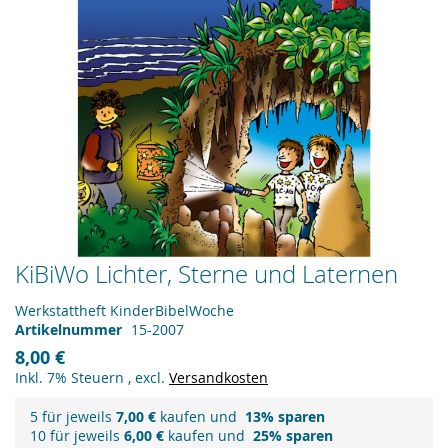
Zum
KiBiWo Lichter, Sterne und Laternen
Anfang
der
Werkstattheft KinderBibelWoche
Bildergalerie
Artikelnummer
15-2007
springen
8,00 €
Inkl. 7% Steuern
,
excl.
Versandkosten
5 für jeweils
7,00 €
kaufen und
13
% sparen
10 für jeweils
6,00 €
kaufen und
25
% sparen