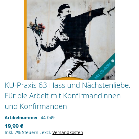
Zum
KU-Praxis 63 Hass und Nächstenliebe.
Anfang
Für die Arbeit mit Konfirmandinnen
der
Bildergalerie
und Konfirmanden
springen
Artikelnummer
44-049
19,99 €
Inkl. 7% Steuern
,
excl.
Versandkosten